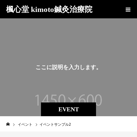
楓心堂 kimoto鍼灸治療院
こ
こ
に
説
明
を
入
力
し
ま
す
。
EVENT
イベント
イベントサンプル2