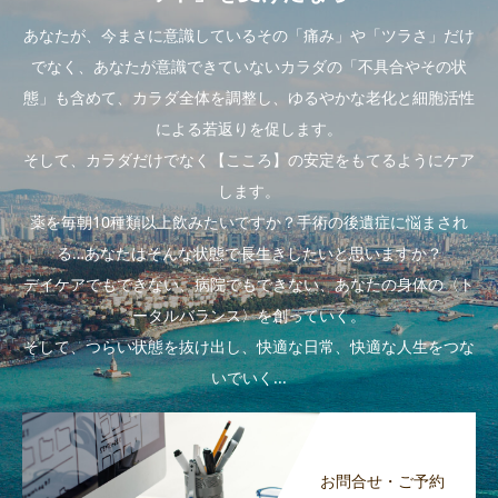
あなたが、今まさに意識しているその「痛み」や「ツラさ」だけ
でなく、あなたが意識できていないカラダの「不具合やその状
態」も含めて、カラダ全体を調整し、ゆるやかな老化と細胞活性
による若返りを促します。
そして、カラダだけでなく【こころ】の安定をもてるようにケア
します。
薬を毎朝10種類以上飲みたいですか？手術の後遺症に悩まされ
る…あなたはそんな状態で長生きしたいと思いますか？
デイケアでもできない、病院でもできない、あなたの身体の〈ト
ータルバランス〉を創っていく。
そして、つらい状態を抜け出し、快適な日常、快適な人生をつな
いでいく...
お問合せ・ご予約