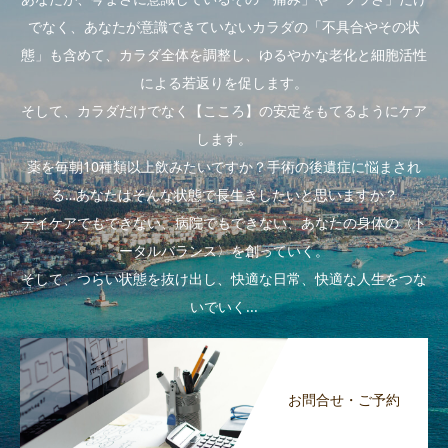
でなく、あなたが意識できていないカラダの「不具合やその状
態」も含めて、カラダ全体を調整し、ゆるやかな老化と細胞活性
による若返りを促します。
そして、カラダだけでなく【こころ】の安定をもてるようにケア
します。
薬を毎朝10種類以上飲みたいですか？手術の後遺症に悩まされ
る…あなたはそんな状態で長生きしたいと思いますか？
デイケアでもできない、病院でもできない、あなたの身体の〈ト
ータルバランス〉を創っていく。
そして、つらい状態を抜け出し、快適な日常、快適な人生をつな
いでいく...
お問合せ・ご予約