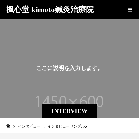
楓心堂 kimoto鍼灸治療院
こ
こ
に
説
明
を
入
力
し
ま
す
。
INTERVIEW
インタビュー
インタビューサンプル5