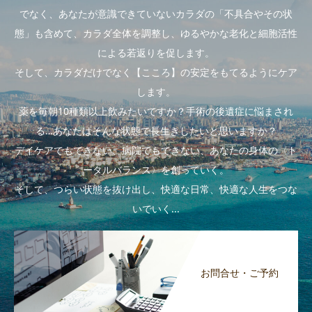
でなく、あなたが意識できていないカラダの「不具合やその状
態」も含めて、カラダ全体を調整し、ゆるやかな老化と細胞活性
による若返りを促します。
そして、カラダだけでなく【こころ】の安定をもてるようにケア
します。
薬を毎朝10種類以上飲みたいですか？手術の後遺症に悩まされ
る…あなたはそんな状態で長生きしたいと思いますか？
デイケアでもできない、病院でもできない、あなたの身体の〈ト
ータルバランス〉を創っていく。
そして、つらい状態を抜け出し、快適な日常、快適な人生をつな
いでいく...
お問合せ・ご予約