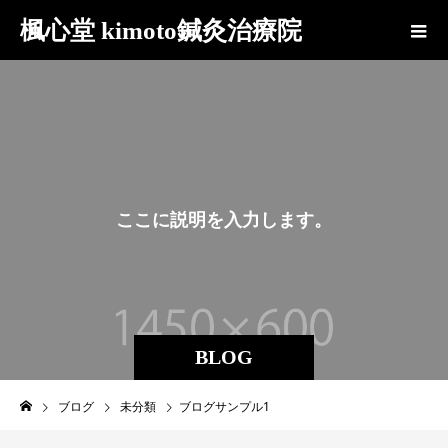
楓心堂 kimoto鍼灸治療院
こ
こ
に
説
明
を
入
力
し
ま
す
。
BLOG
ブログ
未分類
ブログサンプル1